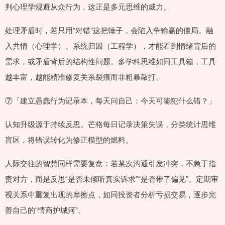
判心理学规避从众行为，这正是多元思维的威力。
处理矛盾时，若只用“对错”这把锤子，会陷入争输赢的僵局。融
入共情（心理学）、系统归因（工程学），才能看到情绪背后的
需求，或矛盾背后的结构性问题。多学科思维如同工具箱，工具
越丰富，越能精准修复关系裂痕而非粗暴敲打。
⑦「建立愚蠢行为记录本，每天问自己：今天可能犯什么错？」
认知升级源于持续反思。芒格每日记录决策失误，分类统计思维
盲区，将错误转化为修正模型的燃料。
人际交往的智慧同样需要复盘：若某次沟通引发冲突，不急于指
责对方，而是反思“是否未倾听真实诉求”“是否带了偏见”。定期审
视关系中重复出现的摩擦点，如同投资者分析亏损交易，逐步完
善自己的“情商护城河”。