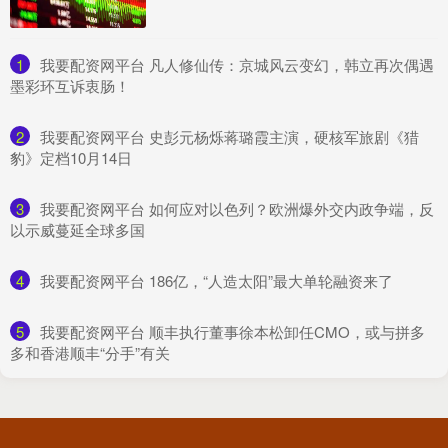
1
​我要配资网平台 凡人修仙传：京城风云变幻，韩立再次偶遇
墨彩环互诉衷肠！
2
​我要配资网平台 史彭元杨烁蒋璐霞主演，硬核军旅剧《猎
豹》定档10月14日
3
​我要配资网平台 如何应对以色列？欧洲爆外交内政争端，反
以示威蔓延全球多国
4
​我要配资网平台 186亿，“人造太阳”最大单轮融资来了
5
​我要配资网平台 顺丰执行董事徐本松卸任CMO，或与拼多
多和香港顺丰“分手”有关