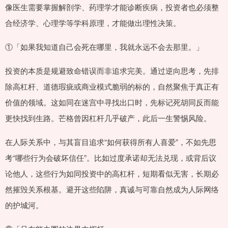
像医生需要掌握解剖学、药理学才能诊断疾病，投资者也必须整
合经济学、心理学等学科原理，才能做出理性决策。
①「如果我知道自己会死在哪里，我就永远不会去那里。」
投资的本质是规避致命错误而非追求完美。通过逆向思考，先排
除高杠杆、道德瑕疵或商业模式脆弱的标的，自然聚焦于真正有
价值的领域。这如同在迷宫中寻找出口时，先标记死胡同反而能
更快找到生路。芒格曾因杠杆几乎破产，此后一生警惕风险。
在人际关系中，与其盲目追求“如何获得所有人喜爱”，不如先思
考“哪些行为会破坏信任”。比如过度承诺却无法兑现，或背后议
论他人，这些行为如同投资中的高杠杆，短期看似无害，长期必
然摧毁关系根基。避开这些陷阱，真诚与可靠自然成为人际网络
的护城河。