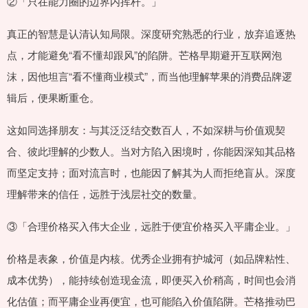
②「只在能力圈的边界内挥杆。」
真正的智慧是认清认知局限。深度研究熟悉的行业，放弃追逐热
点，才能避免“看不懂却跟风”的陷阱。芒格早期避开互联网泡
沫，因他坦言“看不懂商业模式”，而当他理解苹果的消费品牌逻
辑后，便果断重仓。
这如同选择朋友：与其泛泛结交数百人，不如深耕与价值观契
合、彼此理解的少数人。当对方陷入困境时，你能因深知其品格
而坚定支持；面对流言时，也能因了解其为人而拒绝盲从。深度
理解带来的信任，远胜于浅层社交的数量。
③「合理价格买入伟大企业，远胜于便宜价格买入平庸企业。」
价格是表象，价值是内核。优秀企业拥有护城河（如品牌粘性、
成本优势），能持续创造现金流，即便买入价稍高，时间也会消
化估值；而平庸企业再便宜，也可能陷入价值陷阱。芒格推动巴