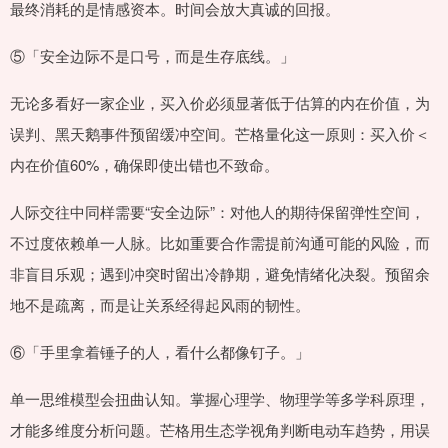
最终消耗的是情感资本。时间会放大真诚的回报。
⑤「安全边际不是口号，而是生存底线。」
无论多看好一家企业，买入价必须显著低于估算的内在价值，为
误判、黑天鹅事件预留缓冲空间。芒格量化这一原则：买入价＜
内在价值60%，确保即使出错也不致命。
人际交往中同样需要“安全边际”：对他人的期待保留弹性空间，
不过度依赖单一人脉。比如重要合作需提前沟通可能的风险，而
非盲目乐观；遇到冲突时留出冷静期，避免情绪化决裂。预留余
地不是疏离，而是让关系经得起风雨的韧性。
⑥「手里拿着锤子的人，看什么都像钉子。」
单一思维模型会扭曲认知。掌握心理学、物理学等多学科原理，
才能多维度分析问题。芒格用生态学视角判断电动车趋势，用误