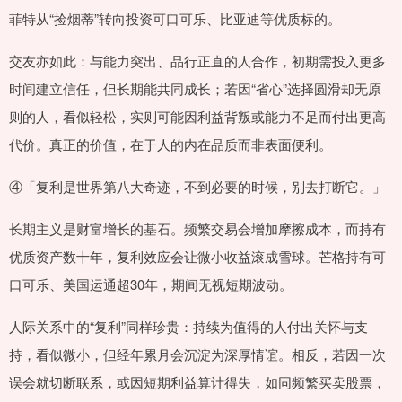
菲特从“捡烟蒂”转向投资可口可乐、比亚迪等优质标的。
交友亦如此：与能力突出、品行正直的人合作，初期需投入更多
时间建立信任，但长期能共同成长；若因“省心”选择圆滑却无原
则的人，看似轻松，实则可能因利益背叛或能力不足而付出更高
代价。真正的价值，在于人的内在品质而非表面便利。
④「复利是世界第八大奇迹，不到必要的时候，别去打断它。」
长期主义是财富增长的基石。频繁交易会增加摩擦成本，而持有
优质资产数十年，复利效应会让微小收益滚成雪球。芒格持有可
口可乐、美国运通超30年，期间无视短期波动。
人际关系中的“复利”同样珍贵：持续为值得的人付出关怀与支
持，看似微小，但经年累月会沉淀为深厚情谊。相反，若因一次
误会就切断联系，或因短期利益算计得失，如同频繁买卖股票，