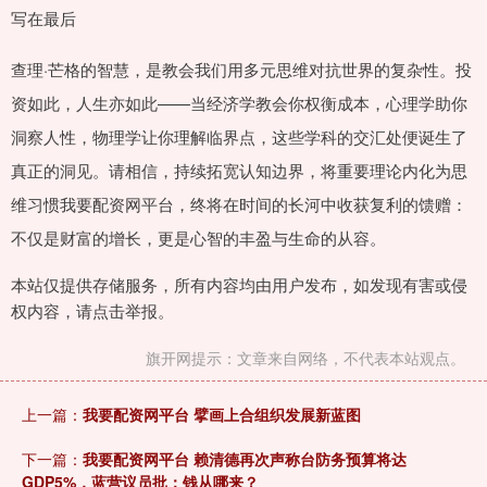
写在最后
查理·芒格的智慧，是教会我们用多元思维对抗世界的复杂性。投
资如此，人生亦如此——当经济学教会你权衡成本，心理学助你
洞察人性，物理学让你理解临界点，这些学科的交汇处便诞生了
真正的洞见。请相信，持续拓宽认知边界，将重要理论内化为思
维习惯我要配资网平台，终将在时间的长河中收获复利的馈赠：
不仅是财富的增长，更是心智的丰盈与生命的从容。
本站仅提供存储服务，所有内容均由用户发布，如发现有害或侵
权内容，请点击举报。
旗开网提示：文章来自网络，不代表本站观点。
上一篇：
我要配资网平台 擘画上合组织发展新蓝图
下一篇：
我要配资网平台 赖清德再次声称台防务预算将达
GDP5%，蓝营议员批：钱从哪来？